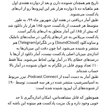
تاریخ هم همچنان شنونده دارن و بعد از دوازده هفته‌ی اول
هم ماهیانه ده تا دوازده هزار نفر این اپیزودها رو از اپ‌های
پادکست می‌شنوند.
طبق آمار دریافتی در هفته اول شهریور ماه ۹۹، به طور
متوسط هر قسمت از پادکست حدود ۱۸۵ هزار بار دانلود شد
که بیش از ۸۵٪ این آمار متعلق به اپ‌های پادگیر است.
پادکست بی‌پلاس به جز اپ‌های پادگیر، در سایت‌های ناملیک
و ساوندکلود (SoundCloud) و در تلگرام(Telegram) هم
منتشر و شنیده می‌شود. اما چون دقت این میزبان‌ها به
اندازه‌ی میزبان اصلی پادکست نیست، آمار دانلود از آن‌ها با
درصدهای خطای بالا در آمار نهایی لحاظ می‌شوند. مثلاً فقط
۱۰٪ تعداد ویوی فایل در تلگرام به عنوان شنونده در آمار بالا
حساب شده‌اند.
طبق آمار به دست آمده از Podcast Connect، تیزر مربوط
به اسپانسرشیپ منتشر شده در هر سه قسمت، توسط ۹۰٪
از شنونده‌های آن اپیزود شنیده شده است:
همونطور که قابل مشاهده‌اس، امکان اندازه‌گیری تا حد
خوبی وجود داره و یک مزیت پادکست هم میتونه این باشه که