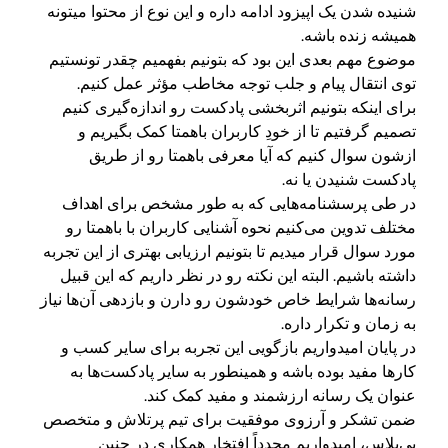
شنیده شدن یک اپیزود ادامه داره و این نوع از محتوا میتونه
همیشه زنده باشه.
موضوع مهم بعدی این بود که بتونیم بفهمیم چقدر تونستیم
توی انتقال پیام و جلب توجه مخاطب مؤثر عمل کنیم.
برای اینکه بتونیم اثربخشی پادکست رو اندازه‌گیری کنیم
تصمیم گرفتیم تا از خودِ کاربران باهمتا کمک بگیریم و
ازشون سوال کنیم که آیا معرفی باهمتا رو از طریق
پادکست شنیدن یا نه.
در طی پرسشنامه‌هایی که به طور مشخص برای اهداف
مختلف تدوین می‌کنیم نحوه آشنایی کاربران با باهمتا رو
مورد سوال قرار میدیم تا بتونیم ارزیابی بهتری از این تجربه
داشته باشیم. البته این نکته رو در نظر داریم که این قبیل
رسانه‌ها شرایط خاص خودشون رو دارن و بازدهی آن‌ها نیاز
به زمان و تکرار داره.
در پایان امیدواریم بازگویی این تجربه برای سایر کسب و
کارها مفید بوده باشه و همینطور به سایر پادکست‌ها به
عنوان یک رسانه ارزشمند و مفید کمک کند.
ضمن تشکر و آرزوی موفقیت برای تیم پرتلاش و متخصص
بی‌پلاس، امیدواریم مجدداً افتخار همکاری در چنین