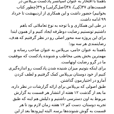
باهمتا با افتخار به عنوان اسپانسر پادکست بی‌پلاس در
قسمت‌های ۳۷(کِی)، ۳۸(اصل‌گرایی) و ۳۹(چطور کتاب
بخوانیم) حضور داشت و این همکاری از اردیبهشت تا خرداد
۹۹ ادامه داشت.
در طی این همکاری و با توجه به نوع تعاملاتی که باهم
داشتیم تونستیم رضایت دوطرفه ایجاد کنیم و از همون ابتدا
برای این پروژه سه محور اصلی رو در نظر گرفتیم که هدف،
رضایتمندی هر سه بود؛
باهمتا به عنوان حامی، بی‌پلاس به عنوان صاحب رسانه و
مهمترین بخش یعنی مخاطب و شنونده پادکست که موفقیت
ما در گرو رضایت اونهاست.
برای اینکه بتونیم میزان شنیده شدن پادکست رو اندازه‌گیری
کنیم از خود دوستان بی‌پلاس کمک گرفتیم و لطف کردن
آمارو در اختیارمون گذاشتن.
طبق اصولی که بی‌پلاس برای ارائه گزارشات در نظر داره،
ما بعد از گذشت ۱۲ هفته از انتشار هر قسمت به گزارش
مربوط به اون دسترسی داشتیم و دلیلش هم اینه که طبق
تجربه دوستان، دست کم ۱۲ هفته زمان لازم بود تا هر
قسمت به گوش شنونده‌ها برسه. البته اپیزودها بعد از این