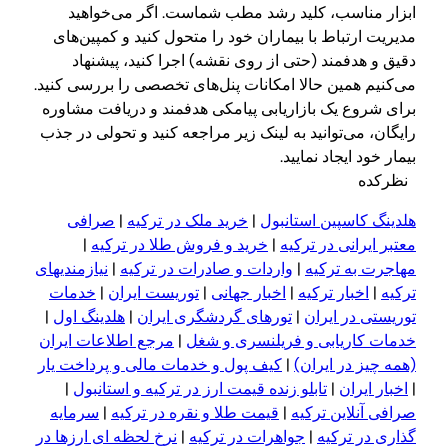
ابزار مناسب، کلید رشد مطب شماست. اگر می‌خواهید
مدیریت ارتباط با بیماران خود را متحول کنید و کمپین‌های
دقیق و هدفمند (حتی از روی نقشه) اجرا کنید، پیشنهاد
می‌کنیم همین حالا امکانات پنل‌های تخصصی را بررسی کنید.
برای شروع یک بازاریابی پیامکی هدفمند و دریافت مشاوره
رایگان، می‌توانید به لینک زیر مراجعه کنید و تحولی در جذب
بیمار خود ایجاد نمایید.
نظرکده
هلدینگ کاسپین استانبول
|
خرید ملک در ترکیه
|
صرافی
معتبر ایرانی در ترکیه
|
خرید و فروش طلا در ترکیه
|
مهاجرت به ترکیه
|
واردات و صادرات در ترکیه
|
نیازمندیهای
ترکیه
|
اخبار ترکیه
|
اخبار جهانی
|
توریست ایران
|
خدمات
توریستی در ایران
|
تورهای گردشگری ایران
|
هلدینگ اول
|
خدمات کاریابی و فریلنسری و شغل
|
مرجع اطلاعات ایران
(همه چیز در ایران)
|
کیف پول و خدمات مالی و پرداخت یار
|
اخبار ایران
|
تابلو زنده قیمت ارز در ترکیه و استانبول
|
صرافی آنلاین ترکیه
|
قیمت طلا و نقره در ترکیه
|
سرمایه
گذاری در ترکیه
|
جواهرات در ترکیه
|
نرخ لحظه ای ارزها در