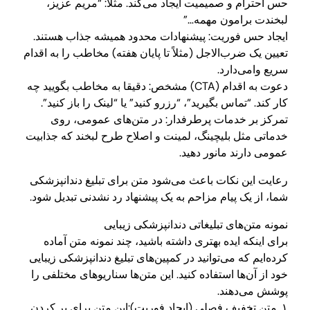
حس احترام و صمیمیت ایجاد می‌کند. مثلاً: “مریم عزیز،
لبخندت برامون مهمه…”
ایجاد حس فوریت: پیشنهادات محدود همیشه جذاب هستند.
تعیین یک ضرب‌الاجل (مثلاً تا پایان هفته) مخاطب را به اقدام
سریع وامی‌دارد.
دعوت به اقدام (CTA) مشخص: دقیقا به مخاطب بگویید چه
کار کند. “تماس بگیرید”، “رزرو کنید” یا “لینک را باز کنید”.
تمرکز بر خدمات پرطرفدار: در متن‌های عمومی، روی
خدماتی مثل بلیچینگ، لمینت و اصلاح طرح لبخند که جذابیت
عمومی دارند مانور دهید.
رعایت این نکات باعث می‌شود متن برای تبلیغ دندانپزشکی
شما، از یک پیام مزاحم به یک پیشنهاد رد نشدنی تبدیل شود.
نمونه متن‌های تبلیغاتی دندانپزشکی زیبایی
برای اینکه ایده بهتری داشته باشید، چند نمونه متن آماده
کرده‌ایم که می‌توانید در کمپین‌های تبلیغ دندانپزشکی زیبایی
خود از آن‌ها استفاده کنید. این متن‌ها سناریوهای مختلفی را
پوشش می‌دهند.
۱. متن تخفیف فصلی (ایجاد فوریت):این متن برای پر کردن