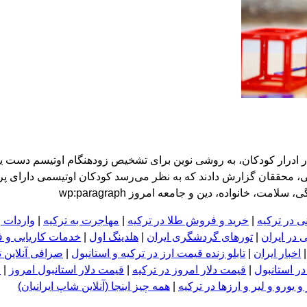
ادرار کودکان، به روشی نوین برای تشخیص زودهنگام اوتیسم دست یاف
گی، محققان گزارش دادند که به نظر می‌رسد کودکان اوتیسمی دارای پ
مت، خانواده، دین و جامعه امروز wp:paragraph
ی در ترکیه
|
خرید و فروش طلا در ترکیه
|
مهاجرت به ترکیه
|
واردات و
 در ایران
|
تورهای گردشگری ایران
|
هلدینگ اول
|
خدمات کاریابی و 
اخبار ایران
|
تابلو زنده قیمت ارز در ترکیه و استانبول
|
صرافی آنلاین ت
در استانبول
|
قیمت دلار امروز در ترکیه
|
قیمت دلار استانبول امروز
|
ق
 یورو و لیر و ا
ر
زها در ترکیه
|
همه چیز اینجا (آنلاین شاپ ایرانیان)