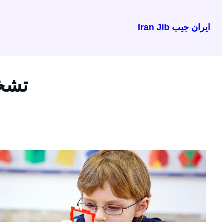
ایران جیب Iran Jib
رفتن
به
محتوا
تشخی