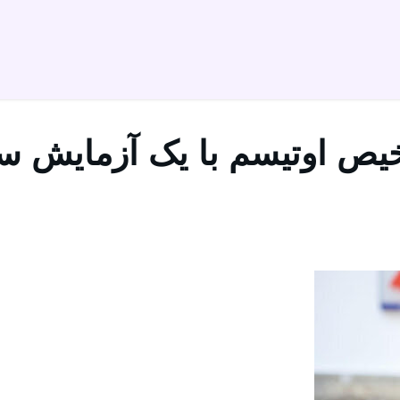
ص اوتیسم با یک آزمایش س