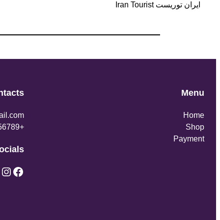
ایران توریست Iran Tourist
ntacts
Menu
il.com
Home
+123456789
Shop
Payment
ocials
X
Instagram
Facebook