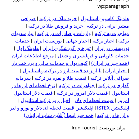
wp:paragraph
هلدینگ کاسپین استانبول
|
خرید ملک در ترکیه
|
صرافی
معتبر ایرانی در ترکیه
|
خرید و فروش طلا در ترکیه
|
مهاجرت به ترکیه
|
واردات و صادرات در ترکیه
|
نیازمندیهای
ترکیه
|
اخبار ترکیه
|
اخبار جهانی
|
توریست ایران
|
خدمات
توریستی در ایران
|
تورهای گردشگری ایران
|
هلدینگ اول
|
خدمات کاریابی و فریلنسری و شغل
|
مرجع اطلاعات ایران
(همه چیز در ایران)
|
کیف پول و خدمات مالی و پرداخت یار
|
اخبار ایران
|
تابلو زنده قیمت ارز در ترکیه و استانبول
|
صرافی آنلاین ترکیه
|
قیمت طلا و نقره در ترکیه
|
سرمایه
گذاری در ترکیه
|
جواهرات در ترکیه
|
نرخ لحظه ای ارزها در
استانبول
|
قیمت دلار امروز در ترکیه
|
قیمت دلار استانبول
امروز
|
قیمت لحظه ای دلار
|
اخبار روز ترکیه استانبول
|
اپلیکیشن ISTEX
|
اپلیکیشن قیمت لحظه ای دلار و یورو و لیر
و ا
ر
زها در ترکیه
|
همه چیز اینجا (آنلاین شاپ ایرانیان)
ایران توریست Iran Tourist