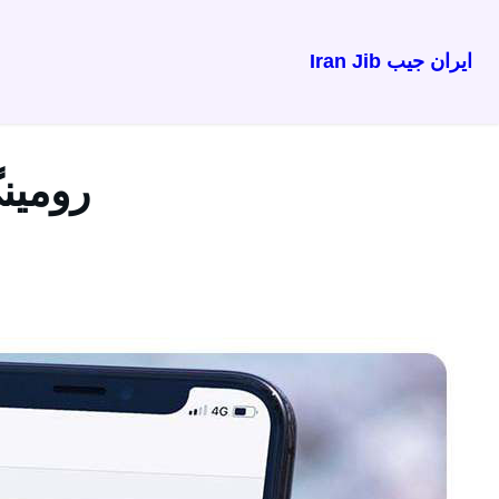
ایران جیب Iran Jib
رفتن
به
محتوا
رومینگ