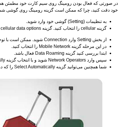
در صورتی که فعال بودن رومینگ روی سیم کارت خود مطمئن هستید، 
خود دقت کنید، چرا که ممکن است گزینه رومینگ روی گوشی شما غی
به تنظیمات (Setting) گوشی خود وارد شوید.
گزینه cellular را انتخاب کنید. گزینه cellular data options را انتخاب کرده و data roaming را روشن نمایید.
از بخش Setting وارد Connection شوید. ممکن است با توجه به نسخه اندرویدتان این گزینه با عنوان Network More وجود داشته باشد.
در این مرحله گزینه Mobile Network را انتخاب کنید.
ابتدا بررسی کنید گزینه Data Roaming فعال باشد.
سپس وارد Network Operators شوید و با انتخاب گزینه Select Manually از لیستی که به شما نمایش داده می‎‌شود، اپراتور و شبکه مورد نظرتان را انتخاب کنید.
شما همچنین می‌توانید گزینه Select Automatically را که در همین صفحه قرار دارد، انتخاب کنید تا به طور اتوماتیک به یکی از شبکه‌ها متصل شوید.