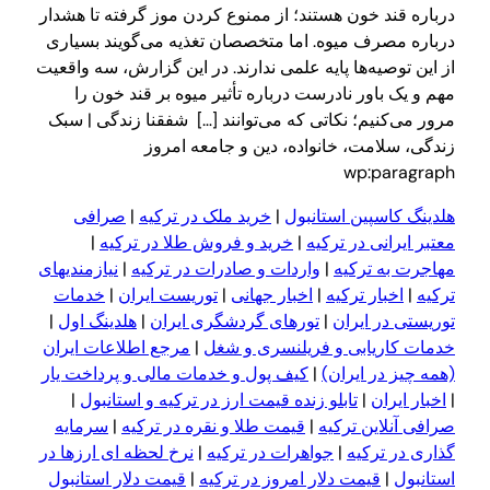
ون هستند؛ از ممنوع کردن موز گرفته تا هشدار
 میوه. اما متخصصان تغذیه می‌گویند بسیاری
‌ها پایه علمی ندارند. در این گزارش، سه واقعیت
ر نادرست درباره تأثیر میوه بر قند خون را
؛ نکاتی که می‌توانند […] شفقنا زندگی | سبک
، خانواده، دین و جامعه امروز
wp
ن استانبول
|
خرید ملک در ترکیه
|
صرافی
در ترکیه
|
خرید و فروش طلا در ترکیه
|
رکیه
|
واردات و صادرات در ترکیه
|
نیازمندیهای
ترکیه
|
اخبار جهانی
|
توریست ایران
|
خدمات
یران
|
تورهای گردشگری ایران
|
هلدینگ اول
|
بی و فریلنسری و شغل
|
مرجع اطلاعات ایران
ایران)
|
کیف پول و خدمات مالی و پرداخت یار
تابلو زنده قیمت ارز در ترکیه و استانبول
|
 ترکیه
|
قیمت طلا و نقره در ترکیه
|
سرمایه
یه
|
جواهرات در ترکیه
|
نرخ لحظه ای ارزها در
مت دلار امروز در ترکیه
|
قیمت دلار استانبول