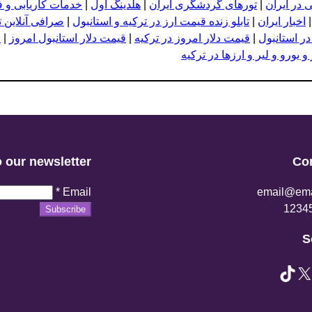
 در ایران
|
تورهای گردشگری ایران
|
هلدینگ اول
|
خدمات کاریابی و 
اخبار ایران
|
تابلو زنده قیمت ارز در ترکیه و استانبول
|
صرافی آنلاین ت
در استانبول
|
قیمت دلار امروز در ترکیه
|
قیمت دلار استانبول امروز
|
ق
 یورو و لیر و ارزها در ترکیه
 our newsletter
Co
*
Email
email@ema
Subscribe
S
TikTok