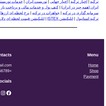
ترکیه
|
اخبار ترکیه
|
اخبار جهانی
|
توریست ایران
|
خدمات توریستی
ایران (همه چیز در ایران)
|
کیف پول و خدمات مالی و پرداخت یار
|
سرمایه گذاری در ترکیه
|
جواهرات در ترکیه
|
نرخ لحظه ای ارزها 
ترکیه استانبول
|
اپلیکیشن ISTEX
|
اپلیکیشن قیمت لحظه ای دلار و
ntacts
Menu
il.com
Home
+123456789
Shop
Payment
ocials
X
Instagram
Facebook