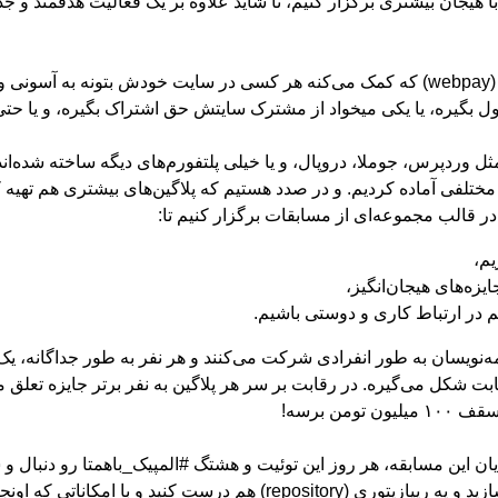
 با هیجان بیشتری برگزار کنیم، تا شاید علاوه بر یک فعالیت هدفمند و ج
داستان از این قراره که ما یه محصول جدید داریم به نام «وب‌پی» (webpay) که کمک می‌کنه هر کسی در سایت 
ر پول بگیره، یا یکی میخواد از مشترک سایتش حق اشتراک بگیره، و یا ح
 مثل وردپرس، جوملا، دروپال، و یا خیلی پلتفورم‌های دیگه ساخته شده
ی مختلفی آماده کردیم. و در صدد هستیم که پلاگین‌های بیشتری هم تهیه ک
 در قالب مجموعه‌ای از مسابقات برگزار کنیم تا:
یم،
یزه‌های هیجان‌انگیز،
هم در ارتباط کاری و دوستی باشیم.
مه‌نویسان به طور انفرادی شرکت می‌کنند و هر نفر به طور جداگانه، یک 
 شکل می‌گیره. در رقابت بر سر هر پلاگین به نفر برتر جایزه تعلق می‌گ
ن برسه!
ایان این مسابقه، هر روز این توئیت و هشتگ #المپیک_باهمتا رو دنبال و ش
اگر تا الآن روی github اکانتی ایجاد نکردید، وقتشه که یه اکانت بسازید و یه ریپازیتوری (