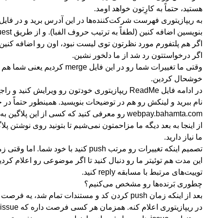
هستید، حتماً به کارِتون خواهد اومد.
به ریپازیتوری فهرست شرکت‌کننده‌ها در این آدرس برید و در فایل 
بنویسین اضافه کنین (لطفاً به ترتیب حروف الفبا). و از طریق pull request درخواست ثبت تغییراتتون رو بفرستین.
اگر هم پلتفورم مورد نظرتون توی لیست نبود، اون رو اضافه کنین (ل
اگر درخواستتون رد شد از ما دلخور نشین.
وقتی ما تغییرات شما رو در ا
خوشحال کردین.
در ادامه فایل ReadMe ریپازیتوری خودتون رو ویرا
نام ببرید و لینکش رو هم در توضیحات بنویسید. همینطور حتماً در ج
webpay.bahamta.com رو معرفی کنید که کسی از این پلاگین به اشتباه در جای دیگری استفاده نکنه.
ما نیاز دارید.
توییت‌های مرتبط با مسابقه reply کنید.
چطوری بَرنده‌ها رو مشخص می‌کنیم؟