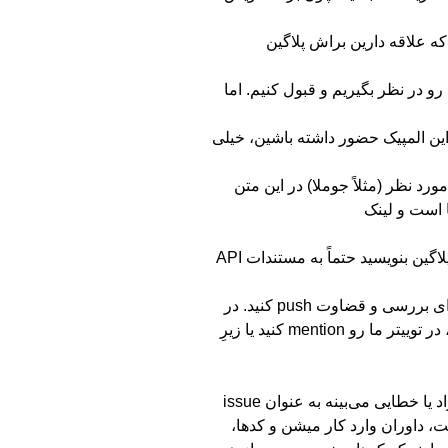
که علاقه دارین براش پلاگین
و در نظر بگیریم و قبول کنیم. اما
تا با ما در این المپیک حضور داشته باشین، خیلی
رم مورد نظر (مثلاً جوملا) در این متن
ا است و لینک
از اینجا به بعد دیگه ما مزاحمتون نمی‌شیم تا بتونید روی نوشتن پلاگین تمرکز کنید. برای اینکه بدونید «وب‌پی» چطور کار می‌کنه تا براش پلاگین بنویسید حتماً به مستندات API
تصمیم اینکه تغییرات رو مرتب push کنید با خود شما. اما وقتی زمان مسابقه به پایان رسید و اعلام شد، لازمه که تمام کد خودتون رو برای بررسی و قضاوت push کنید. در
این مدت هم توئیتر ما رو دنبال کنید تا اگر موضوعی رو اعلام کردیم شما بی خبر نمونید. اگر سوالی داشتید یا خواستید موضوعی رو بگین، در توییتر ما رو mention کنید یا زیرِ
بعد از اینکه زمان push کردن کد و مستندات تمام شد، یه فرصت ۱۰ روزه داریم تا هر کسی بتونه کد دیگران رو ببینه، تست کنه و اگر ایراد یا خطایی می‌بینه به عنوان issue
از پایان این فرصت، داوران وارد کار میشن و کد‌ها،