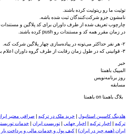
توئیت ما رو ریتوئیت کرده باشند.
نامشون جزو شرکت‌کنندگان ثبت شده باشه.
چارچوب تعریف شده از طرف داوران برای کد پلاگین و مستندات م
در زمان مقرر همه کد و مستندات رو push کرده باشند.
۲- هر نفر حداکثر می‌تونه در پیاده‌سازی چهار پلاگین شرکت کنه.
۳- قوانینی که در طول زمان رقابت از طرف گروه داوران اعلام بشه، جزو قوانین این رقابت خواهد بود.
خبر
المپیک باهمتا
روز برنامه‌نویس
مسابقه
بلاگ باهمتا on باهمتا
هلدینگ کاسپین استانبول
|
خرید ملک در ترکیه
|
صرافی معتبر ایران
ترکیه
|
اخبار ترکیه
|
اخبار جهانی
|
توریست ایران
|
خدمات توریستی
ایران (همه چیز در ایران)
|
کیف پول و خدمات مالی و پرداخت یار
|