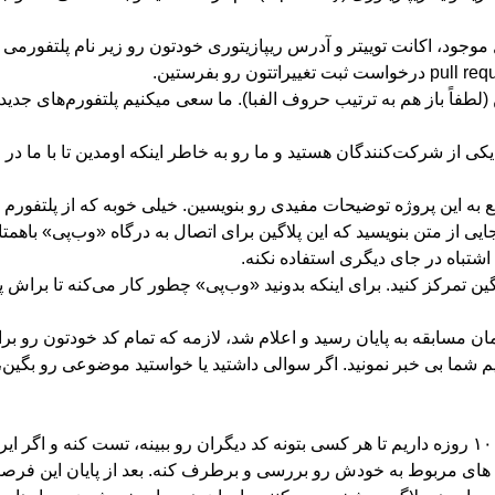
موجود، اکانت توییتر و آدرس ریپازیتوری خودتون رو زیر نام پلتفورمی 
طفاً باز هم به ترتیب حروف الفبا). ما سعی میکنیم پلتفورم‌های جدید ر
ین فایل merge کردیم یعنی شما هم یکی از شرکت‌کنندگان هستید و ما رو به خاطر اینکه اومدین 
یش کنید و راجع به این پروژه توضیحات مفیدی رو بنویسین. خیلی خوبه که از پلتفو
ایی از متن بنویسید که این پلاگین برای اتصال به درگاه «وب‌پی» باهمت
در ریپازیتوری اعلام کنه. همزمان هر کسی فرصت داره که issue های مربوط به خودش رو بررسی و برطرف کنه. بعد 