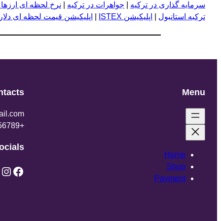
سرمایه گذاری در ترکیه
|
جواهرات در ترکیه
|
نرخ لحظه ای ارزها 
ترکیه استانبول
|
اپلیکیشن ISTEX
|
اپلیکیشن قیمت لحظه ای دلار و
ntacts
Menu
il.com
+123456789
ocials
Home
Shop
X
Instagram
Facebook
Payment