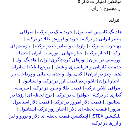
میانگین امتیازات ۵ از ۵
از مجموع ۱ رای
تترلند
هلدینگ کاسپین استانبول
|
خرید ملک در ترکیه
|
صرافی
معتبر ایرانی در ترکیه
|
خرید و فروش طلا در ترکیه
|
مهاجرت به ترکیه
|
واردات و صادرات در ترکیه
|
نیازمندیهای
ترکیه
|
اخبار ترکیه
|
اخبار جهانی
|
توریست ایران
|
خدمات
توریستی در ایران
|
تورهای گردشگری ایران
|
هلدینگ اول
|
خدمات کاریابی و فریلنسری و شغل
|
مرجع اطلاعات ایران
(همه چیز در ایران)
|
کیف پول و خدمات مالی و پرداخت یار
|
اخبار ایران
|
تابلو زنده قیمت ارز در ترکیه و استانبول
|
صرافی آنلاین ترکیه
|
قیمت طلا و نقره در ترکیه
|
سرمایه
گذاری در ترکیه
|
جواهرات در ترکیه
|
نرخ لحظه ای ارزها در
استانبول
|
قیمت دلار امروز در ترکیه
|
قیمت دلار استانبول
امروز
|
قیمت لحظه ای دلار
|
اخبار روز ترکیه استانبول
|
اپلیکیشن ISTEX
|
اپلیکیشن قیمت لحظه ای دلار و یورو و لیر
و ارزها در ترکیه