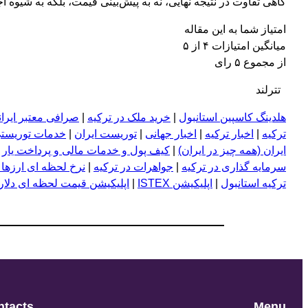
گاهی تفاوت در نتیجه نهایی، نه به پیش‌بینی قیمت، بلکه به شیوه 
امتیاز شما به این مقاله
میانگین امتیازات ۴ از ۵
از مجموع ۵ رای
تترلند
هلدینگ کاسپین استانبول
|
خرید ملک در ترکیه
|
صرافی معتبر ایران
ترکیه
|
اخبار ترکیه
|
اخبار جهانی
|
توریست ایران
|
خدمات توریستی
ایران (همه چیز در ایران)
|
کیف پول و خدمات مالی و پرداخت یار
|
سرمایه گذاری در ترکیه
|
جواهرات در ترکیه
|
نرخ لحظه ای ارزها 
ترکیه استانبول
|
اپلیکیشن ISTEX
|
اپلیکیشن قیمت لحظه ای دلار و
ntacts
Menu