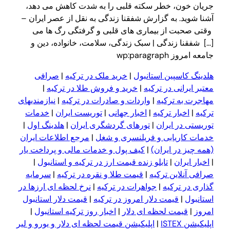
جریان خون، خطر سکته قلبی را به شدت کاهش می دهد،
آشنا شوید. به گزارش شفقنا زندگی به نقل از عصر ایران –
وقتی صحبت از بیماری های قلبی و گرفتگی رگ ها می
[…] شفقنا زندگی | سبک زندگی، سلامت، خانواده، دین و
جامعه امروز wp:paragraph
هلدینگ کاسپین استانبول
|
خرید ملک در ترکیه
|
صرافی
معتبر ایرانی در ترکیه
|
خرید و فروش طلا در ترکیه
|
مهاجرت به ترکیه
|
واردات و صادرات در ترکیه
|
نیازمندیهای
ترکیه
|
اخبار ترکیه
|
اخبار جهانی
|
توریست ایران
|
خدمات
توریستی در ایران
|
تورهای گردشگری ایران
|
هلدینگ اول
|
خدمات کاریابی و فریلنسری و شغل
|
مرجع اطلاعات ایران
(همه چیز در ایران)
|
کیف پول و خدمات مالی و پرداخت یار
|
اخبار ایران
|
تابلو زنده قیمت ارز در ترکیه و استانبول
|
صرافی آنلاین ترکیه
|
قیمت طلا و نقره در ترکیه
|
سرمایه
گذاری در ترکیه
|
جواهرات در ترکیه
|
نرخ لحظه ای ارزها در
استانبول
|
قیمت دلار امروز در ترکیه
|
قیمت دلار استانبول
امروز
|
قیمت لحظه ای دلار
|
اخبار روز ترکیه استانبول
|
اپلیکیشن ISTEX
|
اپلیکیشن قیمت لحظه ای دلار و یورو و لیر