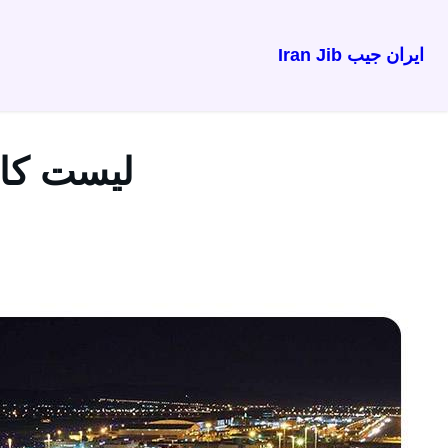
ایران جیب Iran Jib
رفتن
به
محتوا
لیست کامل