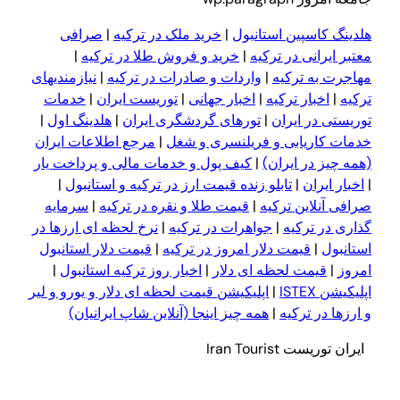
لدینگ کاسپین استانبول
|
خرید ملک در ترکیه
|
صرافی
عتبر ایرانی در ترکیه
|
خرید و فروش طلا در ترکیه
|
هاجرت به ترکیه
|
واردات و صادرات در ترکیه
|
نیازمندیهای
رکیه
|
اخبار ترکیه
|
اخبار جهانی
|
توریست ایران
|
خدمات
وریستی در ایران
|
تورهای گردشگری ایران
|
هلدینگ اول
|
دمات کاریابی و فریلنسری و شغل
|
مرجع اطلاعات ایران
همه چیز در ایران)
|
کیف پول و خدمات مالی و پرداخت یار
اخبار ایران
|
تابلو زنده قیمت ارز در ترکیه و استانبول
|
رافی آنلاین ترکیه
|
قیمت طلا و نقره در ترکیه
|
سرمایه
ذاری در ترکیه
|
جواهرات در ترکیه
|
نرخ لحظه ای ارزها در
ستانبول
|
قیمت دلار امروز در ترکیه
|
قیمت دلار استانبول
مروز
|
قیمت لحظه ای دلار
|
اخبار روز ترکیه استانبول
|
پلیکیشن ISTEX
|
اپلیکیشن قیمت لحظه ای دلار و یورو و لیر
 ا
ر
زها در ترکیه
|
همه چیز اینجا (آنلاین شاپ ایرانیان)
یران توریست Iran Tourist