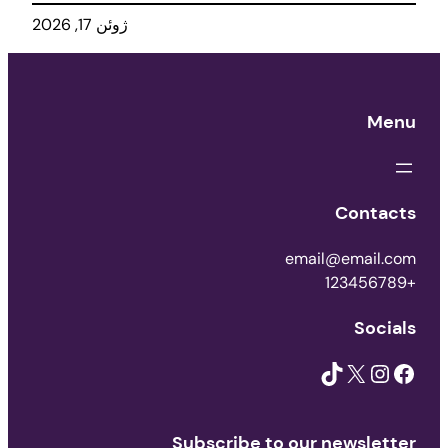
ژوئن 17, 2026
Men
Contact
email@email.co
+123456
Social
TikTok
X
Instagram
Facebo
Subscribe to our newslette