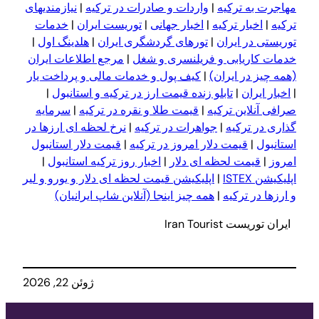
مهاجرت به ترکیه
|
واردات و صادرات در ترکیه
|
نیازمندیهای
ترکیه
|
اخبار ترکیه
|
اخبار جهانی
|
توریست ایران
|
خدمات
توریستی در ایران
|
تورهای گردشگری ایران
|
هلدینگ اول
|
خدمات کاریابی و فریلنسری و شغل
|
مرجع اطلاعات ایران
(همه چیز در ایران)
|
کیف پول و خدمات مالی و پرداخت یار
|
اخبار ایران
|
تابلو زنده قیمت ارز در ترکیه و استانبول
|
صرافی آنلاین ترکیه
|
قیمت طلا و نقره در ترکیه
|
سرمایه
گذاری در ترکیه
|
جواهرات در ترکیه
|
نرخ لحظه ای ارزها در
استانبول
|
قیمت دلار امروز در ترکیه
|
قیمت دلار استانبول
امروز
|
قیمت لحظه ای دلار
|
اخبار روز ترکیه استانبول
|
اپلیکیشن ISTEX
|
اپلیکیشن قیمت لحظه ای دلار و یورو و لیر
و ا
ر
زها در ترکیه
|
همه چیز اینجا (آنلاین شاپ ایرانیان)
ایران توریست Iran Tourist
ژوئن 22, 2026