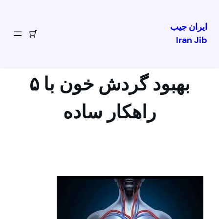
ایران جیب
Iran Jib
رفتن
به
محتوا
بهبود گردش خون با ۵
راهکار ساده