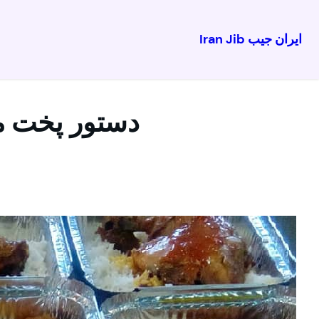
ایران جیب Iran Jib
رفتن
به
محتوا
دستور پخت مرغ