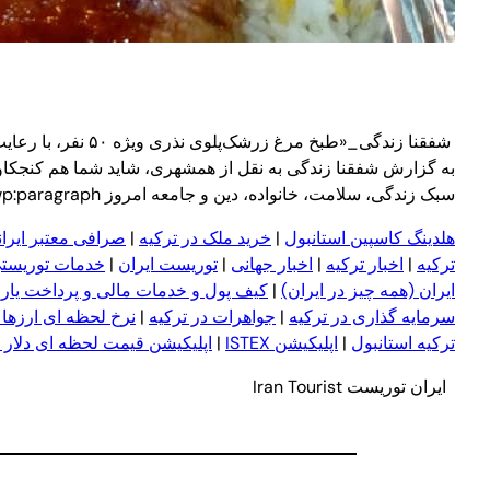
شفقنا زندگی_«طبخ 
به گزارش شفقنا زندگی به نقل از همشهری، شاید شما هم کنجکاو ب
سبک زندگی، سلامت، خانواده، دین و جامعه امروز wp:paragraph
هلدینگ کاسپین استانبول
|
خرید ملک در ترکیه
|
صرافی معتبر ایران
ترکیه
|
اخبار ترکیه
|
اخبار جهانی
|
توریست ایران
|
خدمات توریستی
ایران (همه چیز در ایران)
|
کیف پول و خدمات مالی و پرداخت یار
|
سرمایه گذاری در ترکیه
|
جواهرات در ترکیه
|
نرخ لحظه ای ارزها 
ترکیه استانبول
|
اپلیکیشن ISTEX
|
اپلیکیشن قیمت لحظه ای دلار و 
ایران توریست Iran Tourist