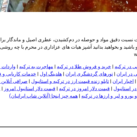
مرغ زرشک‌پلوی نذری ویژه ۵۰ نفر، با رعایت نسبت دقیق مواد و حوصله در دم‌کشیدن، عطری اصیل و
اشید و بخواهید بدانید آشپز هیات های عزاداری در محرم با چه روشی ز
ی در ترکیه
|
خرید و فروش طلا در ترکیه
|
مهاجرت به ترکیه
|
واردات و
 در ایران
|
تورهای گردشگری ایران
|
هلدینگ اول
|
خدمات کاریابی و 
اخبار ایران
|
تابلو زنده قیمت ارز در ترکیه و استانبول
|
صرافی آنلاین 
در استانبول
|
قیمت دلار امروز در ترکیه
|
قیمت دلار استانبول امروز
|
ق
یورو و لیر و ا
ر
زها در ترکیه
|
همه چیز اینجا (آنلاین شاپ ایرانیان)