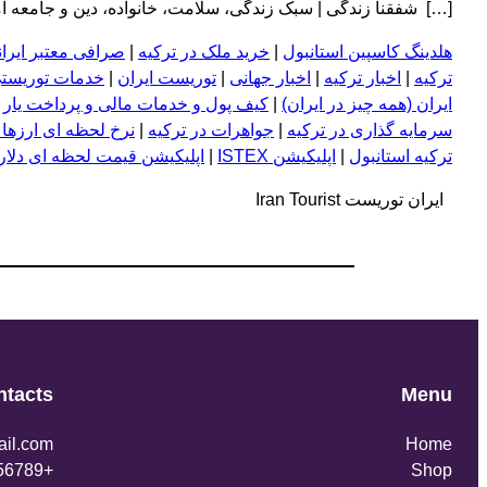
[…] شفقنا زندگی | سبک زندگی، سلامت، خانواده، دین و جامعه امروز ragraph
هلدینگ کاسپین استانبول
|
خرید ملک در ترکیه
|
صرافی معتبر ایران
ترکیه
|
اخبار ترکیه
|
اخبار جهانی
|
توریست ایران
|
خدمات توریستی
ایران (همه چیز در ایران)
|
کیف پول و خدمات مالی و پرداخت یار
|
سرمایه گذاری در ترکیه
|
جواهرات در ترکیه
|
نرخ لحظه ای ارزها 
ترکیه استانبول
|
اپلیکیشن ISTEX
|
اپلیکیشن قیمت لحظه ای دلار و
ایران توریست Iran Tourist
ntacts
Menu
il.com
Home
+123456789
Shop