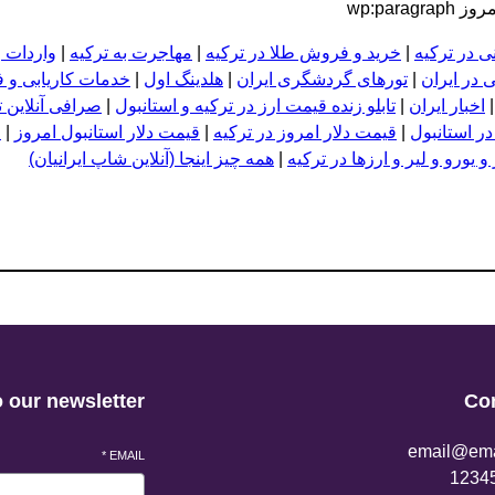
wp:pa
ی در ترکیه
|
خرید و فروش طلا در ترکیه
|
مهاجرت به ترکیه
|
واردات و
 در ایران
|
تورهای گردشگری ایران
|
هلدینگ اول
|
خدمات کاریابی و 
اخبار ایران
|
تابلو زنده قیمت ارز در ترکیه و استانبول
|
صرافی آنلاین ت
در استانبول
|
قیمت دلار امروز در ترکیه
|
قیمت دلار استانبول امروز
|
ق
 یورو و لیر و ا
ر
زها در ترکیه
|
همه چیز اینجا (آنلاین شاپ ایرانیان)
 our newsletter
Co
email@ema
*
EMAIL