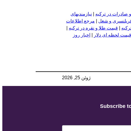
 صادرات در ترکیه
|
نیازمندیهای
فریلنسری و شغل
|
مرجع اطلاعات
رکیه
|
قیمت طلا و نقره در ترکیه
|
یمت لحظه ای دلار
|
اخبار روز
ژوئن 25, 2026
Subscribe to