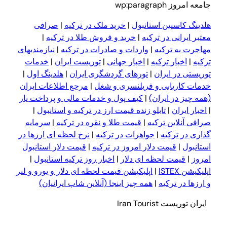
جامعه امروز wp:paragraph
هلدینگ کاسپین استانبول
|
خرید ملک در ترکیه
|
صرافی
معتبر ایرانی در ترکیه
|
خرید و فروش طلا در ترکیه
|
مهاجرت به ترکیه
|
واردات و صادرات در ترکیه
|
نیازمندیهای
ترکیه
|
اخبار ترکیه
|
اخبار جهانی
|
توریست ایران
|
خدمات
توریستی در ایران
|
تورهای گردشگری ایران
|
هلدینگ اول
|
خدمات کاریابی و فریلنسری و شغل
|
مرجع اطلاعات ایران
(همه چیز در ایران)
|
کیف پول و خدمات مالی و پرداخت یار
|
اخبار ایران
|
تابلو زنده قیمت ارز در ترکیه و استانبول
|
صرافی آنلاین ترکیه
|
قیمت طلا و نقره در ترکیه
|
سرمایه
گذاری در ترکیه
|
جواهرات در ترکیه
|
نرخ لحظه ای ارزها در
استانبول
|
قیمت دلار امروز در ترکیه
|
قیمت دلار استانبول
امروز
|
قیمت لحظه ای دلار
|
اخبار روز ترکیه استانبول
|
اپلیکیشن ISTEX
|
اپلیکیشن قیمت لحظه ای دلار و یورو و لیر
و ا
ر
زها در ترکیه
|
همه چیز اینجا (آنلاین شاپ ایرانیان)
ایران توریست Iran Tourist