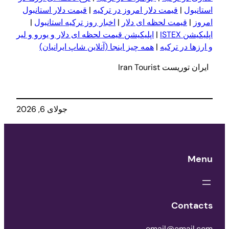
استانبول
|
قیمت دلار امروز در ترکیه
|
قیمت دلار استانبول
امروز
|
قیمت لحظه ای دلار
|
اخبار روز ترکیه استانبول
|
اپلیکیشن ISTEX
|
اپلیکیشن قیمت لحظه ای دلار و یورو و لیر
و ا
ر
زها در ترکیه
|
همه چیز اینجا (آنلاین شاپ ایرانیان)
ایران توریست Iran Tourist
جولای 6, 2026
Menu
Contacts
email@email.com