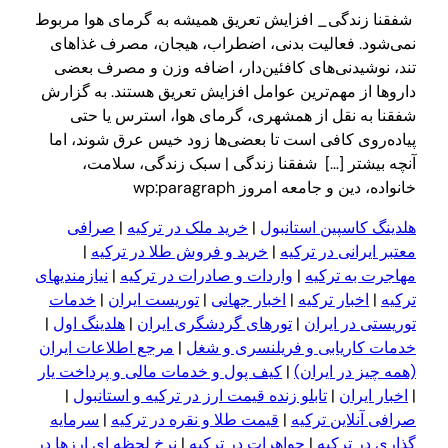
شفقنا زندگی_ افزایش تعریق همیشه به گرمای هوا مربوط
نمی‌شود. فعالیت بدنی، اضطراب، هیجان، مصرف غذاهای
تند، نوشیدنی‌های کافئین‌دار، اضافه وزن و مصرف بعضی
داروها از مهم‌ترین عوامل افزایش تعریق هستند. به گزارش
شفقنا به نقل از همشهری، گرمای هوا، استرس یا حتی
پیاده‌روی کافی است تا بعضی‌ها زود خیس عرق شوند، اما
آنچه بیشتر […] شفقنا زندگی | سبک زندگی، سلامت،
خانواده، دین و جامعه امروز wp:paragraph
هلدینگ کاسپین استانبول
|
خرید ملک در ترکیه
|
صرافی
معتبر ایرانی در ترکیه
|
خرید و فروش طلا در ترکیه
|
مهاجرت به ترکیه
|
واردات و صادرات در ترکیه
|
نیازمندیهای
ترکیه
|
اخبار ترکیه
|
اخبار جهانی
|
توریست ایران
|
خدمات
توریستی در ایران
|
تورهای گردشگری ایران
|
هلدینگ اول
|
خدمات کاریابی و فریلنسری و شغل
|
مرجع اطلاعات ایران
(همه چیز در ایران)
|
کیف پول و خدمات مالی و پرداخت یار
|
اخبار ایران
|
تابلو زنده قیمت ارز در ترکیه و استانبول
|
صرافی آنلاین ترکیه
|
قیمت طلا و نقره در ترکیه
|
سرمایه
گذاری در ترکیه
|
جواهرات در ترکیه
|
نرخ لحظه ای ارزها در