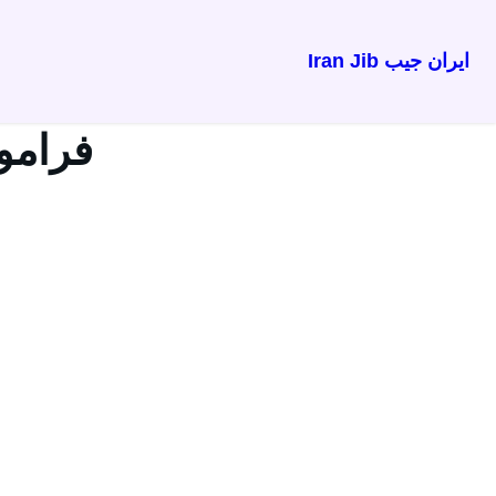
ایران جیب Iran Jib
فرامو
گذرواژه خود را فراموش کرده اید؟ نام کاربری یا ایمی
نام کاربری یا ایمیل
*
بازگردانی گذرواژه