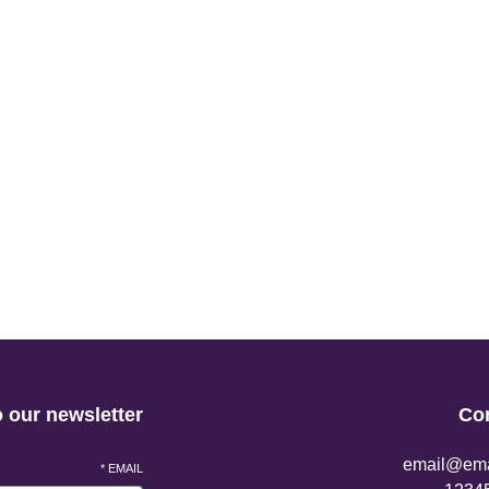
 our newsletter
Co
email@ema
*
EMAIL